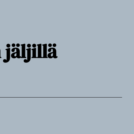
äljillä