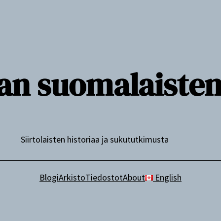
n suomalaisten j
Siirtolaisten historiaa ja sukututkimusta
Blogi
Arkisto
Tiedostot
About
English