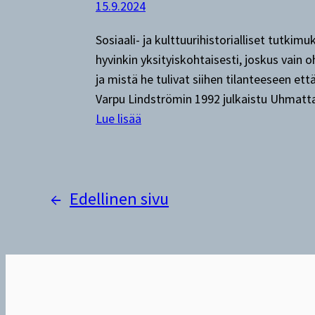
15.9.2024
n
i
s
n
Sosiaali- ja kulttuurihistorialliset tutkim
u
n
hyvinkin yksityiskohtaisesti, joskus vain 
o
s
ja mistä he tulivat siihen tilanteeseen et
m
Varpu Lindströmin 1992 julkaistu Uhmatt
a
:
Lue lisää
l
U
a
h
i
m
s
←
Edellinen sivu
a
t
t
e
t
n
a
l
r
ä
i
h
a