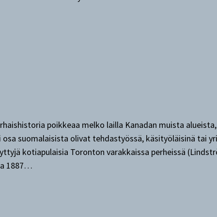
haishistoria poikkeaa melko lailla Kanadan muista alueista,
i osa suomalaisista olivat tehdastyössä, käsityöläisinä tai y
syttyjä kotiapulaisia Toronton varakkaissa perheissä (Lind
nna 1887…