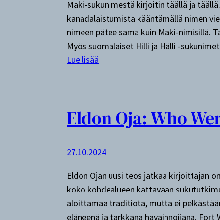
Maki-sukunimestä kirjoitin täällä ja täällä
i
kanadalaistumista kääntämällä nimen viel
a
nimeen pätee sama kuin Maki-nimisillä. T
,
Myös suomalaiset Hilli ja Hälli -sukunim
o
:
Lue lisää
s
S
a
u
2
k
Eldon Oja: Who Wer
u
n
i
27.10.2024
m
i
Eldon Ojan uusi teos jatkaa kirjoittajan om
H
koko kohdealueen kattavaan sukututkimuk
i
aloittamaa traditiota, mutta ei pelkästää
l
eläneenä ja tarkkana havainnoijana. Fort