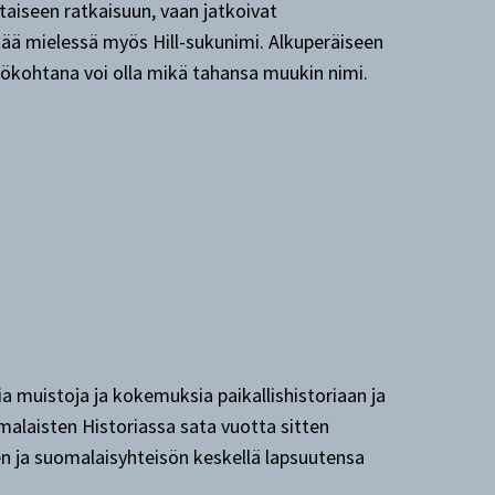
ertaiseen ratkaisuun, vaan jatkoivat
tää mielessä myös Hill-sukunimi. Alkuperäiseen
tökohtana voi olla mikä tahansa muukin nimi.
sia muistoja ja kokemuksia paikallishistoriaan ja
laisten Historiassa sata vuotta sitten
en ja suomalaisyhteisön keskellä lapsuutensa