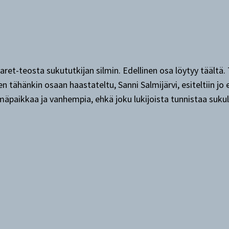
t-teosta sukututkijan silmin. Edellinen osa löytyy täältä. T
en tähänkin osaan haastateltu, Sanni Salmijärvi, esiteltiin j
ymäpaikkaa ja vanhempia, ehkä joku lukijoista tunnistaa sukul