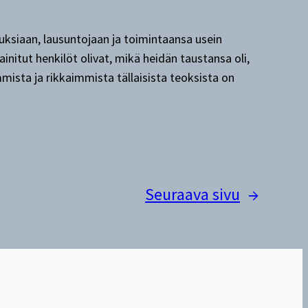
ituksiaan, lausuntojaan ja toimintaansa usein
initut henkilöt olivat, mikä heidän taustansa oli,
mmista ja rikkaimmista tällaisista teoksista on
Seuraava sivu
→