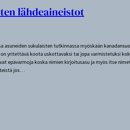
en lähdeaineistot
sa asuneiden sukulaisten tutkinnassa myöskään kanadansuom
et on yritettävä koota uskottavaksi tai jopa varmistetuksi k
 ovat epävarmoja koska nimien kirjoitusasu ja myös itse nime
hteistä jos…