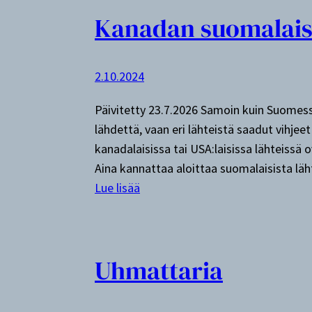
r
e
Kanadan suomalaist
o
t
n
h
t
e
2.10.2024
o
F
n
Päivitetty 23.7.2026 Samoin kuin Suomes
o
r
lähdettä, vaan eri lähteistä saadut vihje
r
ä
kanadalaisissa tai USA:laisissa lähteissä
t
ä
Aina kannattaa aloittaa suomalaisista lä
W
t
:
Lue lisää
i
ä
K
l
l
a
l
i
n
i
t
Uhmattaria
a
a
d
m
a
F