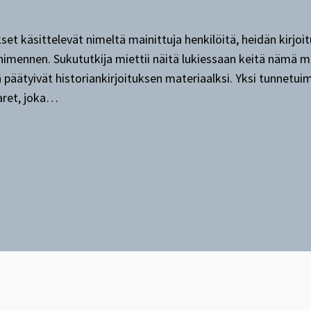
ukset käsittelevät nimeltä mainittuja henkilöitä, heidän kirjo
ohimennen. Sukututkija miettii näitä lukiessaan keitä nämä ma
tä päätyivät historiankirjoituksen materiaalksi. Yksi tunnetui
aret, joka…