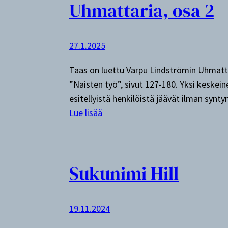
Uhmattaria, osa 2
27.1.2025
Taas on luettu Varpu Lindströmin Uhmattare
”Naisten työ”, sivut 127-180. Yksi keskein
esitellyistä henkilöistä jäävät ilman synt
:
Lue lisää
U
h
m
Sukunimi Hill
a
t
t
19.11.2024
a
r