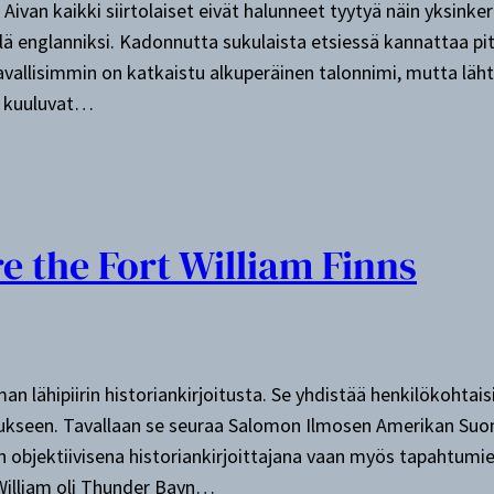
. Aivan kaikki siirtolaiset eivät halunneet tyytyä näin yksink
ä englanniksi. Kadonnutta sukulaista etsiessä kannattaa pi
avallisimmin on katkaistu alkuperäinen talonnimi, mutta läh
et kuuluvat…
e the Fort William Finns
an lähipiirin historiankirjoitusta. Se yhdistää henkilökohtai
seen. Tavallaan se seuraa Salomon Ilmosen Amerikan Suoma
n objektiivisena historiankirjoittajana vaan myös tapahtumi
 William oli Thunder Bayn…