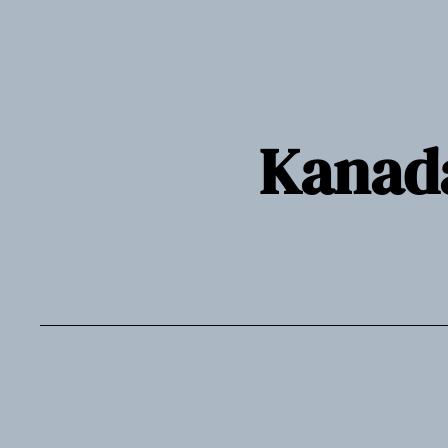
Siirry
sisältöön
Kanada