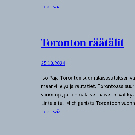
l
:
Lue lisää
E
l
d
Toronton räätälit
o
n
O
25.10.2024
j
a
Iso Paja Toronton suomalaisasutuksen var
:
maanviljelys ja rautatiet. Torontossa suur
W
suurempi, ja suomalaiset naiset olivat ky
h
Lintala tuli Michiganista Torontoon vuo
o
:
Lue lisää
W
T
e
o
r