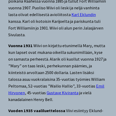
poikana Raahessa vuonna 1885 ja tullut Fort Williamiin
vuonna 1907. Puoliso Wiivi oli leski ja neljä vanhinta
lasta olivat edellisestä avioliitosta
Karl Eklundin
kanssa. Karl oli kotoisin Karijoelta ja pariskunta tuli
Fort Williamiin jo 1901. Wiivi oli alun perin Jalasjärven
Sivulasta.
Vuonna 1931
Wiivi on kirjattu etunimellä Mary, mutta
kun lapset ovat mukana oikeilla sukunimillään, kyse
on samasta perheestä. Alarik oli kuollut vuonna 1927 ja
”Mary” on taas leski, perhekunnan päämies, ja
kiinteistö arvoltaan 2500 dollaria. Lasten lisäksi
talossa asuu vuokralaisina 35-vuotias työmies William
Peltomaa, 52-vuotias ”Wailio Hallio”, 33-vuotias
Emil
Hirvonen
, 45-vuotias
Gustave Kiviranta
ja vielä
kanadalainen Henry Bell.
Vuoden 1935 vaaliluettelossa
Viivi esiintyy Eklund-