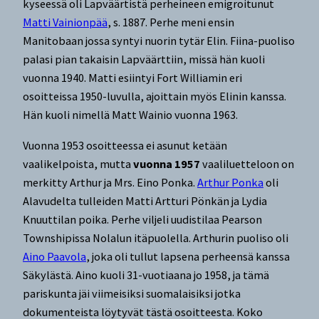
kyseessä oli Lapväärtistä perheineen emigroitunut
Matti Vainionpää
, s. 1887. Perhe meni ensin
Manitobaan jossa syntyi nuorin tytär Elin. Fiina-puoliso
palasi pian takaisin Lapväärttiin, missä hän kuoli
vuonna 1940. Matti esiintyi Fort Williamin eri
osoitteissa 1950-luvulla, ajoittain myös Elinin kanssa.
Hän kuoli nimellä Matt Wainio vuonna 1963.
Vuonna 1953 osoitteessa ei asunut ketään
vaalikelpoista, mutta
vuonna 1957
vaaliluetteloon on
merkitty Arthur ja Mrs. Eino Ponka.
Arthur Ponka
oli
Alavudelta tulleiden Matti Artturi Pönkän ja Lydia
Knuuttilan poika. Perhe viljeli uudistilaa Pearson
Townshipissa Nolalun itäpuolella. Arthurin puoliso oli
Aino Paavola
, joka oli tullut lapsena perheensä kanssa
Säkylästä. Aino kuoli 31-vuotiaana jo 1958, ja tämä
pariskunta jäi viimeisiksi suomalaisiksi jotka
dokumenteista löytyvät tästä osoitteesta. Koko