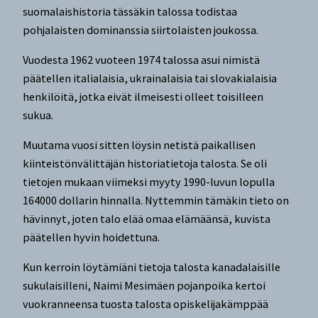
suomalaishistoria tässäkin talossa todistaa
pohjalaisten dominanssia siirtolaisten joukossa.
Vuodesta 1962 vuoteen 1974 talossa asui nimistä
päätellen italialaisia, ukrainalaisia tai slovakialaisia
henkilöitä, jotka eivät ilmeisesti olleet toisilleen
sukua.
Muutama vuosi sitten löysin netistä paikallisen
kiinteistönvälittäjän historiatietoja talosta. Se oli
tietojen mukaan viimeksi myyty 1990-luvun lopulla
164000 dollarin hinnalla. Nyttemmin tämäkin tieto on
hävinnyt, joten talo elää omaa elämäänsä, kuvista
päätellen hyvin hoidettuna.
Kun kerroin löytämiäni tietoja talosta kanadalaisille
sukulaisilleni, Naimi Mesimäen pojanpoika kertoi
vuokranneensa tuosta talosta opiskelijakämppää