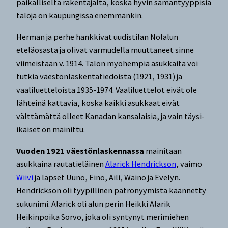
paikalliselta rakentajalta, koska hyvin samantyyppisiä
taloja on kaupungissa enemmänkin.
Herman ja perhe hankkivat uudistilan Nolalun
eteläosasta ja olivat varmudella muuttaneet sinne
viimeistään v. 1914. Talon myöhempiä asukkaita voi
tutkia väestönlaskentatiedoista (1921, 1931) ja
vaaliluetteloista 1935-1974. Vaaliluettelot eivät ole
lähteinä kattavia, koska kaikki asukkaat eivät
välttämättä olleet Kanadan kansalaisia, ja vain täysi-
ikäiset on mainittu.
Vuoden 1921 väestönlaskennassa
mainitaan
asukkaina rautatieläinen
Alarick Hendrickson
, vaimo
Wiivi
ja lapset Uuno, Eino, Aili, Waino ja Evelyn.
Hendrickson oli tyypillinen patronyymistä käännetty
sukunimi. Alarick oli alun perin Heikki Alarik
Heikinpoika Sorvo, joka oli syntynyt merimiehen