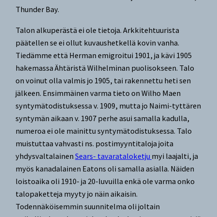
Thunder Bay.
Talon alkuperästä ei ole tietoja. Arkkitehtuurista
päätellen se ei ollut kuvaushetkellä kovin vanha.
Tiedämme että Herman emigroitui 1901, ja kävi 1905
hakemassa Ähtäristä Wilhelminan puolisokseen. Talo
on voinut olla valmis jo 1905, tai rakennettu heti sen
jälkeen. Ensimmäinen varma tieto on Wilho Maen
syntymätodistuksessa v. 1909, mutta jo Naimi-tyttären
syntymän aikaan v. 1907 perhe asui samalla kadulla,
numeroa ei ole mainittu syntymätodistuksessa. Talo
muistuttaa vahvasti ns. postimyyntitaloja joita
yhdysvaltalainen
Sears- tavarataloketju
myi laajalti, ja
myös kanadalainen Eatons oli samalla asialla. Näiden
loistoaika oli 1910- ja 20-luvuilla enkä ole varma onko
talopaketteja myyty jo näin aikaisin.
Todennäköisemmin suunnitelma oli joltain