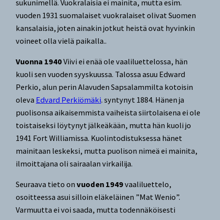
sukunimellä. Vuokralaisia ei mainita, mutta esim.
vuoden 1931 suomalaiset vuokralaiset olivat Suomen
kansalaisia, joten ainakin jotkut heistä ovat hyvinkin
voineet olla vielä paikalla..
Vuonna 1940
Viivi ei enää ole vaaliluettelossa, hän
kuoli sen vuoden syyskuussa. Talossa asuu Edward
Perkio, alun perin Alavuden Sapsalammilta kotoisin
oleva
Edvard Perkiömäki
. syntynyt 1884. Hänen ja
puolisonsa aikaisemmista vaiheista siirtolaisena ei ole
toistaiseksi löytynyt jälkeäkään, mutta hän kuoli jo
1941 Fort Williamissa. Kuolintodistuksessa hänet
mainitaan leskeksi, mutta puolison nimeä ei mainita,
ilmoittajana oli sairaalan virkailija.
Seuraava tieto on
vuoden 1949
vaaliluettelo,
osoitteessa asui silloin eläkeläinen ”Mat Wenio”.
Varmuutta ei voi saada, mutta todennäköisesti