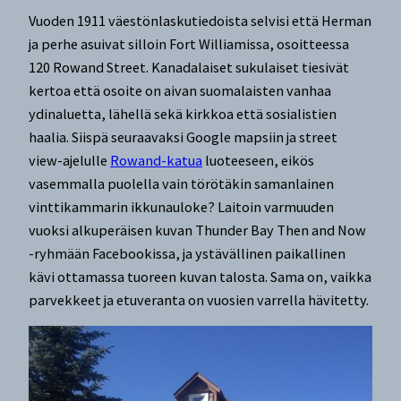
Vuoden 1911 väestönlaskutiedoista selvisi että Herman
ja perhe asuivat silloin Fort Williamissa, osoitteessa
120 Rowand Street. Kanadalaiset sukulaiset tiesivät
kertoa että osoite on aivan suomalaisten vanhaa
ydinaluetta, lähellä sekä kirkkoa että sosialistien
haalia. Siispä seuraavaksi Google mapsiin ja street
view-ajelulle
Rowand-katua
luoteeseen, eikös
vasemmalla puolella vain törötäkin samanlainen
vinttikammarin ikkunauloke? Laitoin varmuuden
vuoksi alkuperäisen kuvan Thunder Bay Then and Now
-ryhmään Facebookissa, ja ystävällinen paikallinen
kävi ottamassa tuoreen kuvan talosta. Sama on, vaikka
parvekkeet ja etuveranta on vuosien varrella hävitetty.