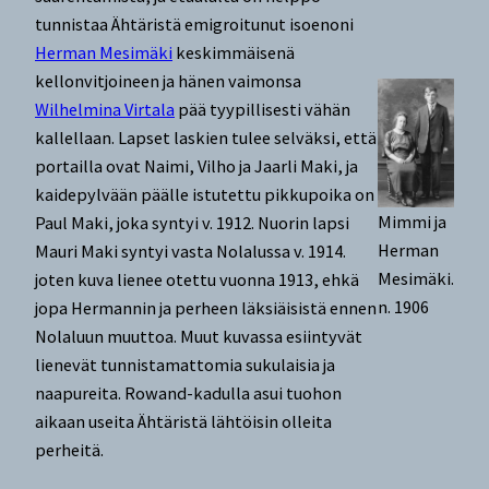
tunnistaa Ähtäristä emigroitunut isoenoni
Herman Mesimäki
keskimmäisenä
kellonvitjoineen ja hänen vaimonsa
Wilhelmina Virtala
pää tyypillisesti vähän
kallellaan. Lapset laskien tulee selväksi, että
portailla ovat Naimi, Vilho ja Jaarli Maki, ja
kaidepylvään päälle istutettu pikkupoika on
Mimmi ja
Paul Maki, joka syntyi v. 1912. Nuorin lapsi
Herman
Mauri Maki syntyi vasta Nolalussa v. 1914.
Mesimäki.
joten kuva lienee otettu vuonna 1913, ehkä
n. 1906
jopa Hermannin ja perheen läksiäisistä ennen
Nolaluun muuttoa. Muut kuvassa esiintyvät
lienevät tunnistamattomia sukulaisia ja
naapureita. Rowand-kadulla asui tuohon
aikaan useita Ähtäristä lähtöisin olleita
perheitä.