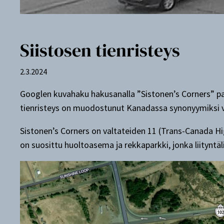
Siistosen tienristeys
2.3.2024
Googlen kuvahaku hakusanalla ”Sistonen’s Corners” pa
tienristeys on muodostunut Kanadassa synonyymiksi vaa
Sistonen’s Corners on valtateiden 11 (Trans-Canada Hi
on suosittu huoltoasema ja rekkaparkki, jonka liityntä