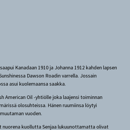
 saapui Kanadaan 1910 ja Johanna 1912 kahden lapsen
ä Sunshinessa Dawson Roadin varrella. Jossain
 jossa asui kuolemaansa saakka.
 American Oil -yhtiölle joka laajensi toiminnan
ämärissä olosuhteissa. Hänen ruumiinsa löytyi
ja muutaman vuoden.
t nuorena kuollutta Senjaa lukuunottamatta olivat