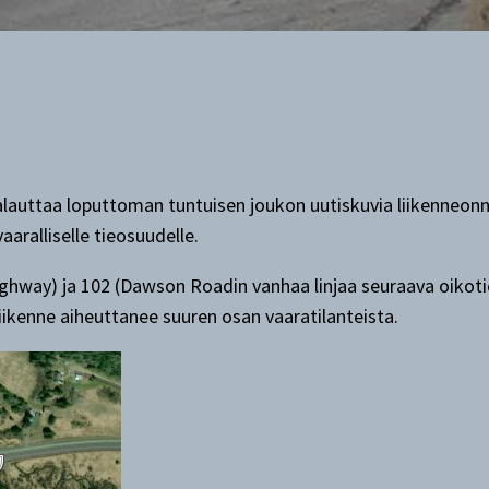
lauttaa loputtoman tuntuisen joukon uutiskuvia liikenneonn
ralliselle tieosuudelle.
ghway) ja 102 (Dawson Roadin vanhaa linjaa seuraava oikotie
liikenne aiheuttanee suuren osan vaaratilanteista.