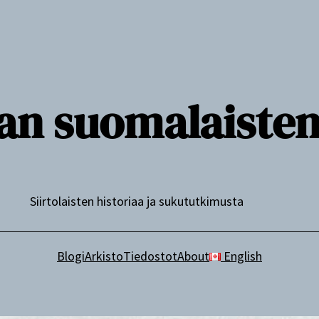
n suomalaisten j
Siirtolaisten historiaa ja sukututkimusta
Blogi
Arkisto
Tiedostot
About
English