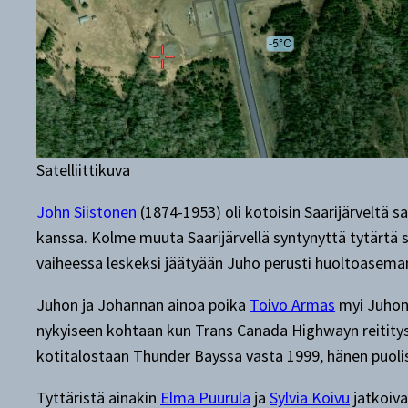
Satelliittikuva
John Siistonen
(1874-1953) oli kotoisin Saarijärveltä 
kanssa. Kolme muuta Saarijärvellä syntynyttä tytärtä s
vaiheessa leskeksi jäätyään Juho perusti huoltoaseman 
Juhon ja Johannan ainoa poika
Toivo Armas
myi Juhon 
nykyiseen kohtaan kun Trans Canada Highwayn reititys 
kotitalostaan Thunder Bayssa vasta 1999, hänen puoli
Tyttäristä ainakin
Elma Puurula
ja
Sylvia Koivu
jatkoiva