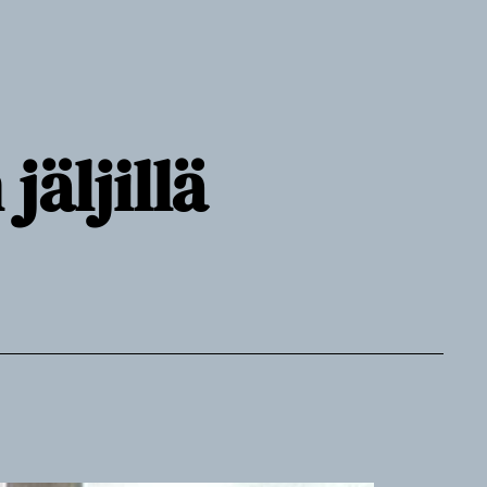
äljillä