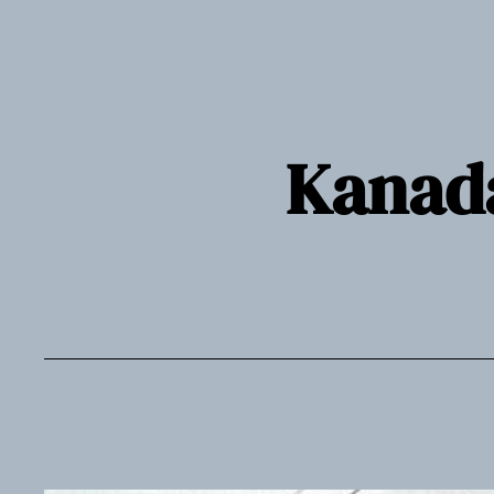
Siirry
sisältöön
Kanada