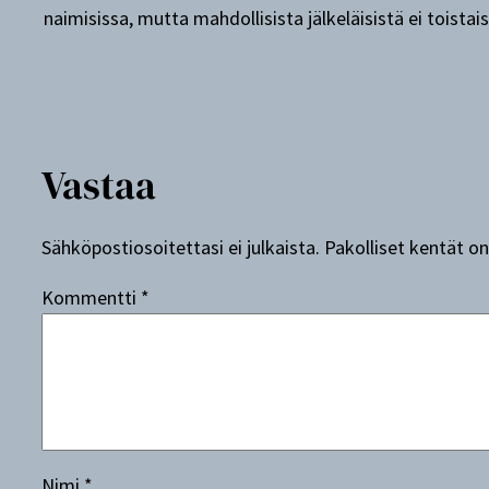
naimisissa, mutta mahdollisista jälkeläisistä ei toistais
Vastaa
Sähköpostiosoitettasi ei julkaista.
Pakolliset kentät o
Kommentti
*
Nimi
*