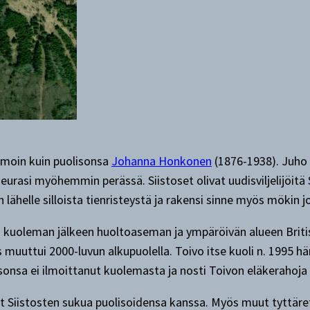
samoin kuin puolisonsa
Johanna Honkonen
(1876-1938). Juho
eurasi myöhemmin perässä. Siistoset olivat uudisviljelijöit
lähelle silloista tienristeystä ja rakensi sinne myös mökin
kuoleman jälkeen huoltoaseman ja ympäröivän alueen British
muuttui 2000-luvun alkupuolella. Toivo itse kuoli n. 1995 h
sonsa ei ilmoittanut kuolemasta ja nosti Toivon eläkeraho
t Siistosten sukua puolisoidensa kanssa. Myös muut tyttäre