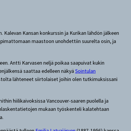
ön. Kalevan Kansan konkurssin ja Kurikan lähdön jälkeen
 sopimattomaan maastoon unohdettiin suurelta osin, ja
een. Antti Karvasen neljä poikaa saapuivat kukin
denjälkensä saattaa edelleen näkyä
Sointulan
olta lähteneet siirtolaiset joihin olen tutkimuksissani
hin hiilikaivoksissa Vancouver-saaren puolella ja
tönlaskentatietojen mukaan työskenteli kalatehtaan
a.
anpäästä tulleen
Emilia Latvajärven
(1887-1956) kanssa