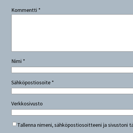
Kommentti
*
Nimi
*
Sähköpostiosoite
*
Verkkosivusto
Tallenna nimeni, sähköpostiosoitteeni ja sivustoni