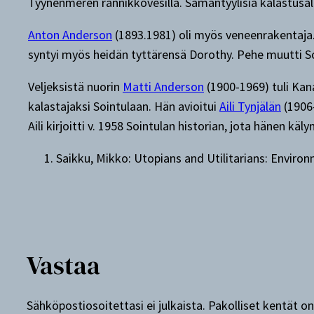
Tyynenmeren rannikkovesillä. Samantyylisiä kalastusal
Anton Anderson
(1893.1981) oli myös veneenrakentaja. 
syntyi myös heidän tyttärensä Dorothy. Pehe muutti So
Veljeksistä nuorin
Matti Anderson
(1900-1969) tuli Kan
kalastajaksi Sointulaan. Hän avioitui
Aili Tynjälän
(1906-
Aili kirjoitti v. 1958 Sointulan historian, jota hänen käly
Saikku, Mikko: Utopians and Utilitarians: Envir
Vastaa
Sähköpostiosoitettasi ei julkaista.
Pakolliset kentät o