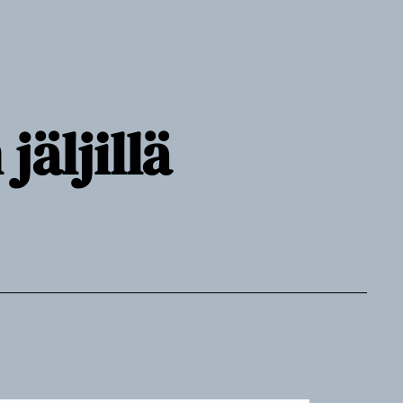
äljillä