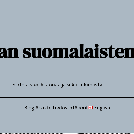
n suomalaisten j
Siirtolaisten historiaa ja sukututkimusta
Blogi
Arkisto
Tiedostot
About
English