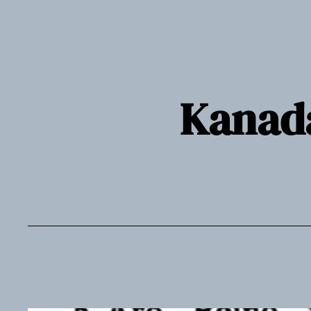
Siirry
sisältöön
Kanada