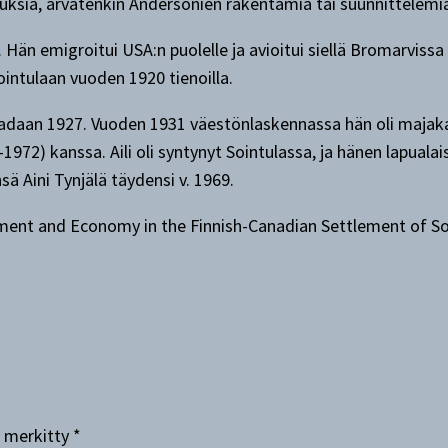
uksia, arvatenkin Andersonien rakentamia tai suunnittelemia
Hän emigroitui USA:n puolelle ja avioitui siellä Bromarvissa
intulaan vuoden 1920 tienoilla.
adaan 1927. Vuoden 1931 väestönlaskennassa hän oli majakanv
1972) kanssa. Aili oli syntynyt Sointulassa, ja hänen lapual
nsä Aini Tynjälä täydensi v. 1969.
onment and Economy in the Finnish-Canadian Settlement of S
n merkitty
*