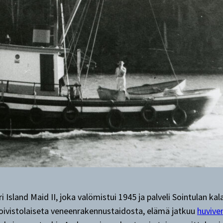
Island Maid II, joka valömistui 1945 ja palveli Sointulan ka
 koivistolaiseta veneenrakennustaidosta, elämä jatkuu
huvive