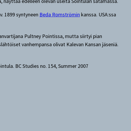
, näyttää edelleen olevan useita Sointulan satamassa.
 v. 1899 syntyneen
Beda Romströmin
kanssa. USA:ssa
artijana Pultney Pointissa, mutta siirtyi pian
aislähtöiset vanhempansa olivat Kalevan Kansan jäseniä.
ointula. BC Studies no. 154, Summer 2007