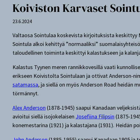
Koiviston Karvaset Soint
23.6.2024
Valtaosa Sointulaa koskevista kirjoituksista keskittyy
Sointula alkoi kehittyä ”normaaliksi” suomalaisyhteis
taloudellinen toiminta keskittyi kalastukseen ja kalan
Kalastus Tyynen meren rannikkovesillä vaati kunnollise
erikseen Koivistolta Sointulaan ja ottivat Anderson-n
satamassa
, ja siellä on myös Anderson Road heidän mu
törmännyt.
Alex Anderson
(1878-1945) saapui Kanadaan veljeksistä
avioitui siellä isojokelaisen
Josefiina Filipsin
(1875-1945
konemestarina (1921) ja kalastajana (1931). Heidän po
John Anderson
(1885-1955) saapui Kanadaan 1905 ja to