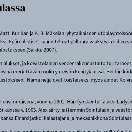
ulassa
 Matti Kurikan ja A. B. Mäkelän lyhytaikaiseen utopiayhteisö
öksi. Epärealistiset suunnitelmat pellonraivauksesta siihen
jalostukseen (Saikku 2007).
t alukset, ja koivistolainen veneenrakennustaito tuli tarpees
imisinä merkittävän roolin yhteisön kehityksessä. Heidän kä
istokseen.. Nämä neljä ovat toistaiseksi myös ainoat Koivist
 ensimmäisenä, vuonna 1901. Hän työskenteli aluksi Ladysmit
) kanssa v. 1903. Alex siirtyi sittemmin Sointulaan ja väes
ikansa Einard jatkoi kalastajana ja mekaanikkona Sointulass
imi kirvesmiehenä Vancouverissa. Hän avioitui siellä Kanka