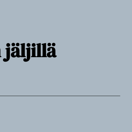
äljillä