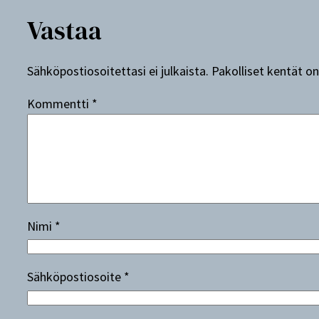
Vastaa
Sähköpostiosoitettasi ei julkaista.
Pakolliset kentät o
Kommentti
*
Nimi
*
Sähköpostiosoite
*