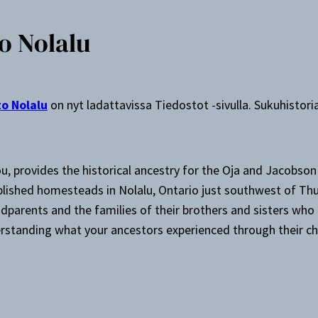
o Nolalu
to Nolalu
on nyt ladattavissa Tiedostot -sivulla. Sukuhistoriaa
provides the historical ancestry for the Oja and Jacobson f
blished homesteads in Nolalu, Ontario just southwest of Th
andparents and the families of their brothers and sisters who
derstanding what your ancestors experienced through their c