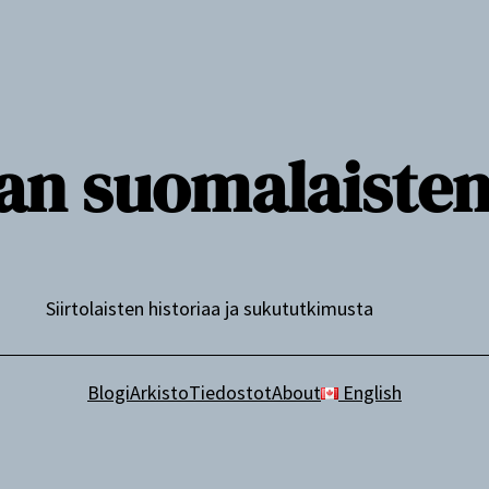
n suomalaisten j
Siirtolaisten historiaa ja sukututkimusta
Blogi
Arkisto
Tiedostot
About
English