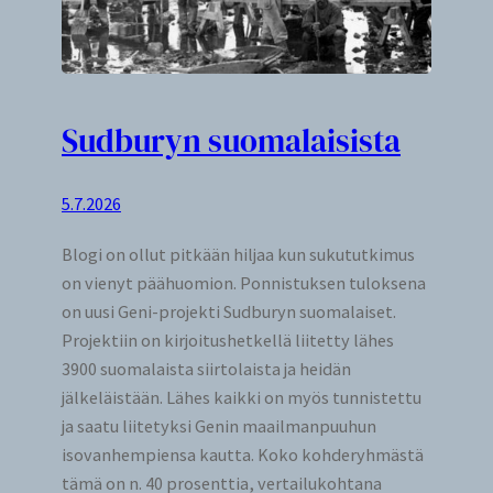
Sudburyn suomalaisista
5.7.2026
Blogi on ollut pitkään hiljaa kun sukututkimus
on vienyt päähuomion. Ponnistuksen tuloksena
on uusi Geni-projekti Sudburyn suomalaiset.
Projektiin on kirjoitushetkellä liitetty lähes
3900 suomalaista siirtolaista ja heidän
jälkeläistään. Lähes kaikki on myös tunnistettu
ja saatu liitetyksi Genin maailmanpuuhun
isovanhempiensa kautta. Koko kohderyhmästä
tämä on n. 40 prosenttia, vertailukohtana